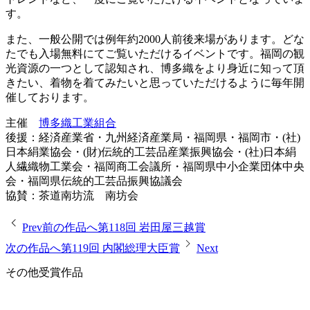
す。
また、一般公開では例年約2000人前後来場があります。どな
たでも入場無料にてご覧いただけるイベントです。福岡の観
光資源の一つとして認知され、博多織をより身近に知って頂
きたい、着物を着てみたいと思っていただけるように毎年開
催しております。
主催
博多織工業組合
後援：経済産業省・九州経済産業局・福岡県・福岡市・(社)
日本絹業協会・(財)伝統的工芸品産業振興協会・(社)日本絹
人繊織物工業会・福岡商工会議所・福岡県中小企業団体中央
会・福岡県伝統的工芸品振興協議会
協賛：茶道南坊流 南坊会
Prev
前の作品へ
第118回 岩田屋三越賞
次の作品へ
第119回 内閣総理大臣賞
Next
その他受賞作品