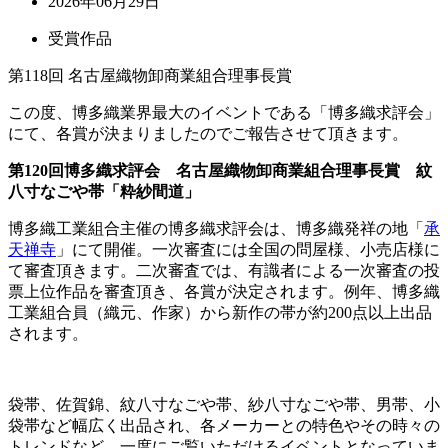
2026年06月29日
受賞作品
第118回 名古屋織物卸商業組合理事長賞
この度、博多織業界最大のイベントである「博多織求評会」
にて、各賞が決まりましたのでご報告させて頂きます。
第120回博多織求評会 名古屋織物卸商業組合理事長賞 紋
八寸なごや帯「粋紗間道」
博多織工業組合主催の博多織求評会は、博多織発祥の地「
承
天禅寺
」にて開催。一次審査には全国の問屋様、小売店様に
て審査頂きます。二次審査では、有識者による一次審査の投
票上位作品を審査頂き、各賞が決定されます。例年、博多織
工業組合員（織元、作家）から新作の帯が約200点以上出品
されます。
袋帯、佐賀錦、紋八寸なごや帯、紗八寸なごや帯、男帯、小
袋帯など幅広く出品され、各メーカーとの特色やその時々の
トレンドなど、一度にご覧いただけるイベントとなっていま