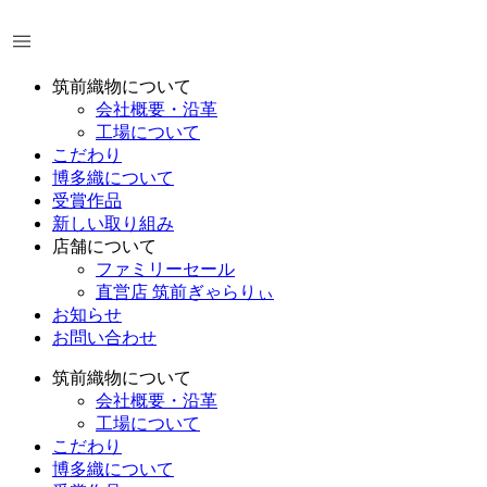
コ
ン
テ
ン
筑前織物について
ツ
会社概要・沿革
に
工場について
ス
こだわり
キ
博多織について
ッ
受賞作品
プ
新しい取り組み
店舗について
ファミリーセール
直営店 筑前ぎゃらりぃ
お知らせ
お問い合わせ
筑前織物について
会社概要・沿革
工場について
こだわり
博多織について