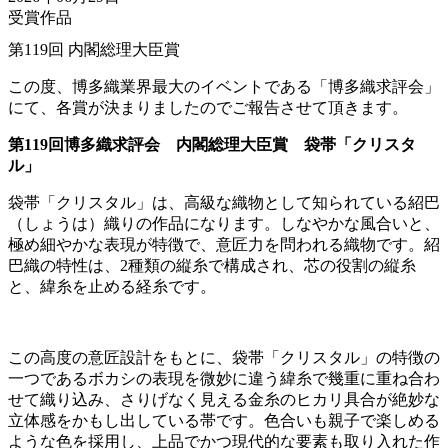
受賞作品
第119回 内閣総理大臣賞
この度、博多織業界最大のイベントである「博多織求評会」
にて、各賞が決まりましたのでご報告させて頂きます。
第119回博多織求評会 内閣総理大臣賞 袋帯「クリスタ
ル」
袋帯「クリスタル」は、高級な織物として知られている紹巴
（しょうは）織りの作品になります。しなやかな風合いと、
極め細やかな表現が特徴で、意匠力を問われる織物です。紹
巴織の特性は、2種類の縦糸で構成され、芯の役割の縦糸
と、緯糸を止める経糸です。
この高度の意匠設計をもとに、袋帯「クリスタル」の特徴の
一つであるボカシの表現を微妙に違う緯糸で幾重に重ね合わ
せて織り込み、さりげなく見える金糸のヒカリ具合が絶妙な
立体感をかもし出している帯です。色合いも親子で楽しめる
ような色を採用し、上品でかつ現代的な要素も取り入れた作