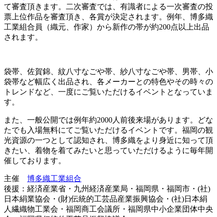
て審査頂きます。二次審査では、有識者による一次審査の投
票上位作品を審査頂き、各賞が決定されます。例年、博多織
工業組合員（織元、作家）から新作の帯が約200点以上出品
されます。
袋帯、佐賀錦、紋八寸なごや帯、紗八寸なごや帯、男帯、小
袋帯など幅広く出品され、各メーカーとの特色やその時々の
トレンドなど、一度にご覧いただけるイベントとなっていま
す。
また、一般公開では例年約2000人前後来場があります。どな
たでも入場無料にてご覧いただけるイベントです。福岡の観
光資源の一つとして認知され、博多織をより身近に知って頂
きたい、着物を着てみたいと思っていただけるように毎年開
催しております。
主催
博多織工業組合
後援：経済産業省・九州経済産業局・福岡県・福岡市・(社)
日本絹業協会・(財)伝統的工芸品産業振興協会・(社)日本絹
人繊織物工業会・福岡商工会議所・福岡県中小企業団体中央