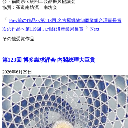
会・福岡県伝統的工芸品振興協議会
協賛：茶道南坊流 南坊会
Prev
前の作品へ
第118回 名古屋織物卸商業組合理事長賞
次の作品へ
第119回 九州経済産業局長賞
Next
その他受賞作品
第123回 博多織求評会 内閣総理大臣賞
2026年6月29日