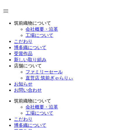
コ
ン
テ
ン
筑前織物について
ツ
会社概要・沿革
に
工場について
ス
こだわり
キ
博多織について
ッ
受賞作品
プ
新しい取り組み
店舗について
ファミリーセール
直営店 筑前ぎゃらりぃ
お知らせ
お問い合わせ
筑前織物について
会社概要・沿革
工場について
こだわり
博多織について