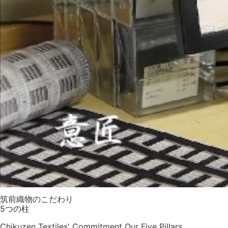
筑前織物のこだわり
5つの柱
Chikuzen Textiles'
Commitment Our Five Pillars