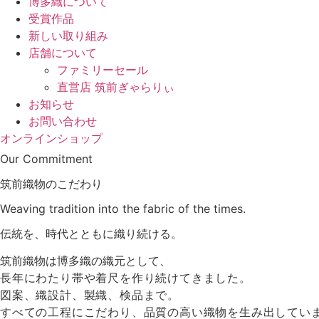
博多織について
受賞作品
新しい取り組み
店舗について
ファミリーセール
直営店 筑前ぎゃらりぃ
お知らせ
お問い合わせ
オンラインショップ
Our Commitment
筑前織物のこだわり
Weaving tradition into the fabric of the times.
伝統を、時代とともに
織り続ける。
筑前織物は博多織の織元として、
長年にわたり帯や着尺を作り続けてきました。
図案、織設計、製織、検品まで。
すべての工程にこだわり、品質の高い織物を生み出してい