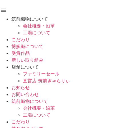
コ
ン
テ
筑前織物について
ン
会社概要・沿革
ツ
工場について
に
こだわり
ス
博多織について
キ
受賞作品
ッ
新しい取り組み
プ
店舗について
ファミリーセール
直営店 筑前ぎゃらりぃ
お知らせ
お問い合わせ
筑前織物について
会社概要・沿革
工場について
こだわり