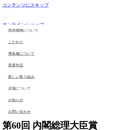
コンテンツにスキップ
オンラインショップ
筑前織物について
Award
こだわり
受賞作品
博多織について
Home
受賞作品
新しい取り組み
店舗について
受賞作品
お知らせ
お問い合わせ
第60回 内閣総理大臣賞