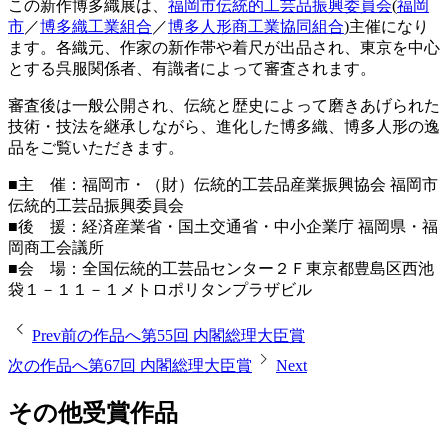
この新作博多織展は、
福岡市伝統的工芸品振興委員会
(
福岡
市
／
博多織工業組合
／
博多人形商工業協同組合
)主催になり
ます。各織元、作家の新作帯や着尺が出品され、東京を中心
とする呉服関係者、有識者によって審査されます。
審査後は一般公開され、伝統と歴史によって磨きあげられた
技術・技法を継承しながら、進化した博多織、博多人形の逸
品をご覧いただきます。
■主 催：福岡市・（財）伝統的工芸品産業振興協会 福岡市
伝統的工芸品振興委員会
■後 援：経済産業省・国土交通省・中小企業庁 福岡県・福
岡商工会議所
■会 場：全国伝統的工芸品センター２Ｆ東京都豊島区西池
袋１－１１－１メトロポリタンプラザビル
Prev
前の作品へ
第55回 内閣総理大臣賞
次の作品へ
第67回 内閣総理大臣賞
Next
その他受賞作品