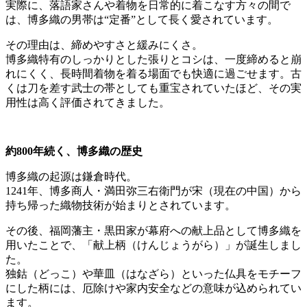
実際に、落語家さんや着物を日常的に着こなす方々の間で
は、博多織の男帯は“定番”として長く愛されています。
その理由は、締めやすさと緩みにくさ。
博多織特有のしっかりとした張りとコシは、一度締めると崩
れにくく、長時間着物を着る場面でも快適に過ごせます。古
くは刀を差す武士の帯としても重宝されていたほど、その実
用性は高く評価されてきました。
約800年続く、博多織の歴史
博多織の起源は鎌倉時代。
1241年、博多商人・満田弥三右衛門が宋（現在の中国）から
持ち帰った織物技術が始まりとされています。
その後、福岡藩主・黒田家が幕府への献上品として博多織を
用いたことで、「献上柄（けんじょうがら）」が誕生しまし
た。
独鈷（どっこ）や華皿（はなざら）といった仏具をモチーフ
にした柄には、厄除けや家内安全などの意味が込められてい
ます。