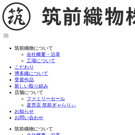
コ
ン
テ
ン
ツ
に
ス
筑前織物について
キ
会社概要・沿革
ッ
工場について
プ
こだわり
博多織について
受賞作品
新しい取り組み
店舗について
ファミリーセール
直営店 筑前ぎゃらりぃ
お知らせ
お問い合わせ
筑前織物について