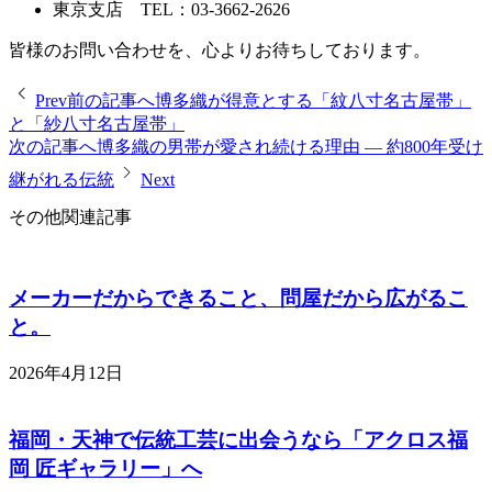
東京支店 TEL：03-3662-2626
皆様のお問い合わせを、心よりお待ちしております。
Prev
前の記事へ
博多織が得意とする「紋八寸名古屋帯」
と「紗八寸名古屋帯」
次の記事へ
博多織の男帯が愛され続ける理由 ― 約800年受け
継がれる伝統
Next
その他関連記事
メーカーだからできること、問屋だから広がるこ
と。
2026年4月12日
福岡・天神で伝統工芸に出会うなら「アクロス福
岡 匠ギャラリー」へ